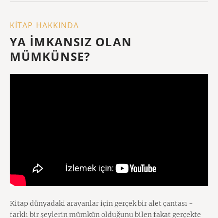
KİTAP HAKKINDA
YA İMKANSIZ OLAN
MÜMKÜNSE?
Kitap dünyadaki arayanlar için gerçek bir alet çantası -
farklı bir şeylerin mümkün olduğunu bilen fakat gerçekte