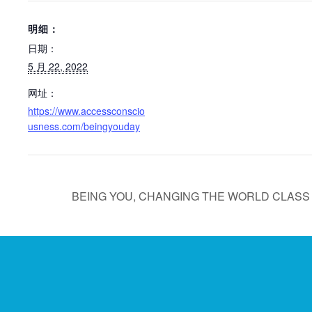
明细：
日期：
5 月 22, 2022
网址：
https://www.accessconscio
usness.com/beingyouday
BEING YOU, CHANGING THE WORLD CLASS