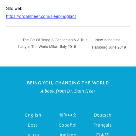
Sito web:
https://drdainheer.com/sleepinggiant
Now is the time
The Gift Of Being A Gentleman & A True
Lady In The World Milan, Italy 2019
Hamburg June 2019
BEING YOU, CHANGING THE WORLD
A book from Dr. Dain Heer
:
English
简体中文
Deutsch
Eesti
Español
Français
עברית
Italiano
日本語