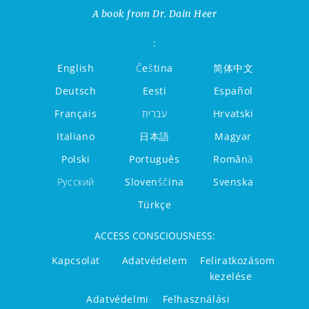
A book from Dr. Dain Heer
:
English
Čeština
简体中文
Deutsch
Eesti
Español
Français
עברית
Hrvatski
Italiano
日本語
Magyar
Polski
Português
Română
Русский
Slovenščina
Svenska
Türkçe
ACCESS CONSCIOUSNESS:
Kapcsolat
Adatvédelem
Feliratkozásom
kezelése
Adatvédelmi
Felhasználási