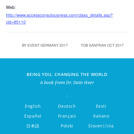
Web:
http://www.accessconsciousness.com/class_details.asp?
cid=85110
BY EVENT GERMANY 2017
TOB SANFRAN OCT 2017
BEING YOU, CHANGING THE WORLD
A book from Dr. Dain Heer
:
English
Deutsch
Eesti
Español
Français
Italiano
日本語
Polski
Slovenščina